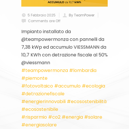
5 Febbraio 2025
By TeamPower
Comments are Off
Impianto installato da
@‌teampowermonza con pannelli da
7,38 kWp ed accumulo VIESSMANN da
10,7 KWh con detrazione fiscale al 50%
@viessmann
#teampowermonza
#lombardia
#piemonte
#fotovoltaico
#accumulo
#ecologia
#detrazionefiscale
#energierinnovabili
#ecosostenibilità
#ecosostenibile
#risparmio
#co2
#energia
#solare
#energiasolare