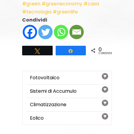
#green
#greeneconomy
#casa
#tecnologia
#greenlife
Condividi
0
Tweet
Share
CONDIVISIONI
Fotovoltaico
Sistemi di Accumulo
Climatizzazione
Eolico