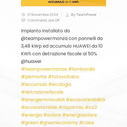
21 Novembre 2024
By TeamPower
Comments are Off
Impianto installato da
@‌teampowermonza con pannelli da
3,48 kWp ed accumulo HUAWEI da 10
KWh con detrazione fiscale al 50%
@huawei
#teampowermonza
#lombardia
#piemonte
#fotovoltaico
#accumulo
#ecologia
#detrazionefiscale
#energierinnovabili
#ecosostenibilità
#ecosostenibile
#risparmio
#co2
#energia
#solare
#energiasolare
#green
#greeneconomy
#casa