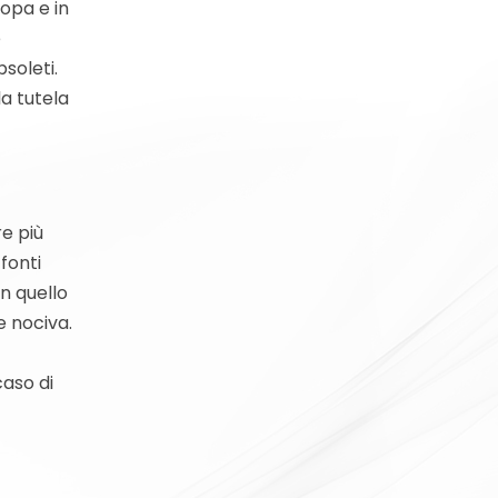
opa e in
è
soleti.
la tutela
e più
fonti
in quello
e nociva.
caso di