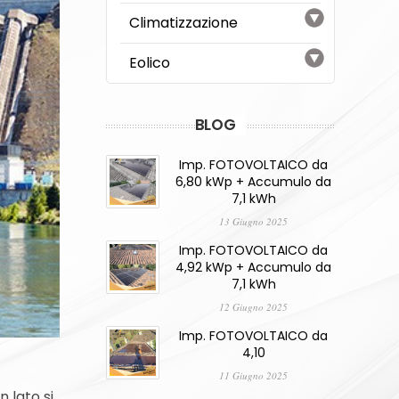
Climatizzazione
Eolico
BLOG
Imp. FOTOVOLTAICO da
6,80 kWp + Accumulo da
7,1 kWh
13 Giugno 2025
Imp. FOTOVOLTAICO da
4,92 kWp + Accumulo da
7,1 kWh
12 Giugno 2025
Imp. FOTOVOLTAICO da
4,10
11 Giugno 2025
 lato si