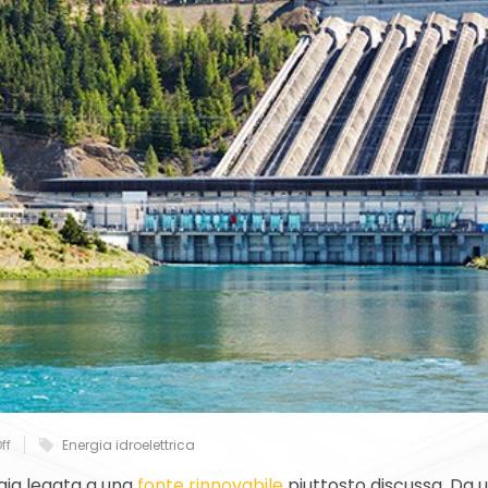
ff
Energia idroelettrica
gia legata a una
fonte rinnovabile
piuttosto discussa. Da un