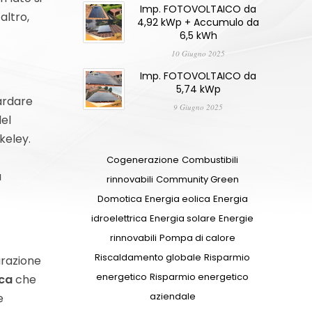
Imp. FOTOVOLTAICO da
altro,
4,92 kWp + Accumulo da
6,5 kWh
10 Giugno 2025
Imp. FOTOVOLTAICO da
5,74 kWp
ardare
9 Giugno 2025
del
keley.
Cogenerazione
Combustibili
a
rinnovabili
Community Green
Domotica
Energia eolica
Energia
idroelettrica
Energia solare
Energie
rinnovabili
Pompa di calore
Riscaldamento globale
Risparmio
urazione
energetico
Risparmio energetico
ica
che
aziendale
e