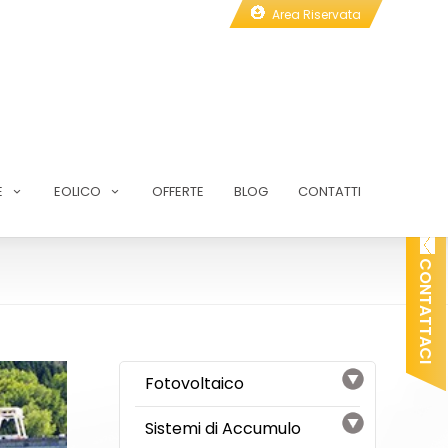
Area Riservata
E
EOLICO
OFFERTE
BLOG
CONTATTI
O
N
T
A
T
T
A
C
I
C
Fotovoltaico
Sistemi di Accumulo