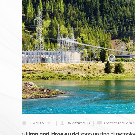
13 Marzo 2018
By Alfredo_D
Comments are O
Gli
impianti idroelettrici
sono un tipo di tecnolo