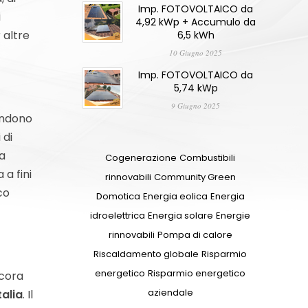
Imp. FOTOVOLTAICO da
i
4,92 kWp + Accumulo da
 altre
6,5 kWh
10 Giugno 2025
Imp. FOTOVOLTAICO da
5,74 kWp
9 Giugno 2025
endono
 di
la
Cogenerazione
Combustibili
a fini
rinnovabili
Community Green
co
Domotica
Energia eolica
Energia
idroelettrica
Energia solare
Energie
rinnovabili
Pompa di calore
Riscaldamento globale
Risparmio
energetico
Risparmio energetico
ncora
aziendale
talia
. Il