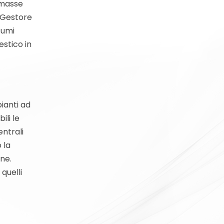
omasse
l Gestore
sumi
estico in
ianti ad
ili le
entrali
 la
one.
 quelli