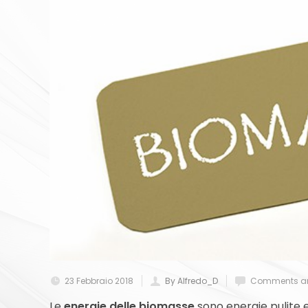
23 Febbraio 2018
By Alfredo_D
Comments ar
Le
energie delle biomasse
sono energie pulite e 