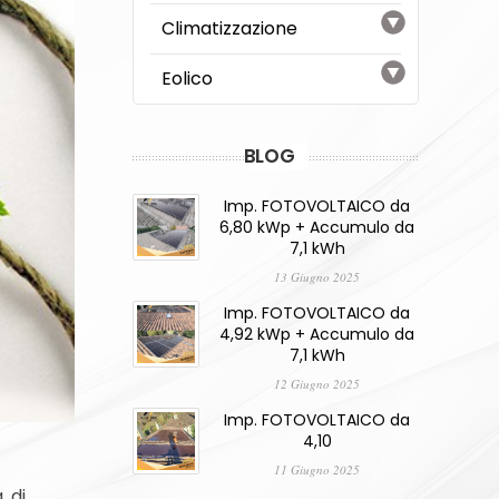
Climatizzazione
Eolico
BLOG
Imp. FOTOVOLTAICO da
6,80 kWp + Accumulo da
7,1 kWh
13 Giugno 2025
Imp. FOTOVOLTAICO da
4,92 kWp + Accumulo da
7,1 kWh
12 Giugno 2025
Imp. FOTOVOLTAICO da
4,10
11 Giugno 2025
, di