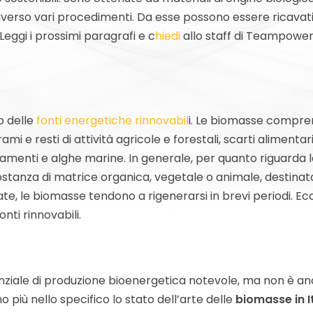
ttraverso vari procedimenti. Da esse possono essere ricavat
Leggi i prossimi paragrafi e c
hiedi
allo staff di Teampower
o delle
fonti energetiche rinnovabil
i. Le biomasse compr
i e resti di attività agricole e forestali, scarti alimentari
llevamenti e alghe marine. In generale, per quanto riguarda 
tanza di matrice organica, vegetale o animale, destinata 
ate, le biomasse tendono a rigenerarsi in brevi periodi. Ec
ti rinnovabili.
ziale di produzione bioenergetica notevole, ma non è a
più nello specifico lo stato dell’arte delle
biomasse in I