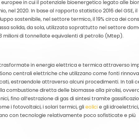
i europee in cui il potenziale bioenergetico legato alle bi
, nel 2020. In base al rapporto statistico 2016 del GSE, i
luppo sostenibile, nel settore termico, il 19% circa dei con
ssa solida, da sola, utilizzata soprattutto nel settore dom
milioni di tonnellate equivalenti di petrolio (Mtep).
rasformate in energia elettrica e termica attraverso imp
 Sono centrali elettriche che utilizzano come fonti rinnovab
ati, estraendole attraverso alcuni procedimenti. In tali c
lla combustione diretta delle biomasse alla pirolisi, ovvero
, fino all’estrazione di gas di sintesi tramite gassificazi
e i fotovoltaici, i solari termici, gli
eolici
e gli idroelettrici,
nano con tecnologie relativamente poco sofisticate e più